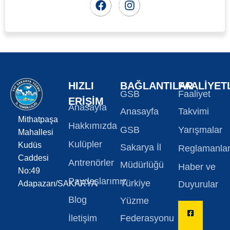
HIZLI
BAĞLANTILAR
FAALIYET
GSB
Faaliyet
ERIŞIM
Anasayfa
Anasayfa
Takvimi
Mithatpaşa
Hakkımızda
GSB
Yarışmalar
Mahallesi
Kulüpler
Kudüs
Sakarya İl
Reglamanla
Caddesi
Antrenörler
Müdürlüğü
Haber ve
No:49
Paydaşlarımız
Türkiye
Adapazarı/SAKARYA
Duyurular
Blog
Yüzme
İletişim
Federasyonu