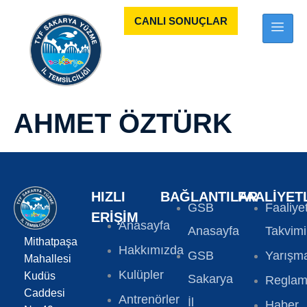
CANLI SONUÇLAR
AHMET ÖZTÜRK
HIZLI
BAĞLANTILAR
FAALIYET
GSB
Faaliye
ERIŞIM
Anasayfa
Anasayfa
Takvimi
Mithatpaşa
Hakkımızda
GSB
Yarışma
Mahallesi
Kulüpler
Kudüs
Sakarya
Reglam
Caddesi
Antrenörler
İl
Haber