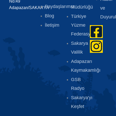
No:49
Paydaşlarımız
Müdürlüğü
Adapazarı/SAKARYA
ve
Blog
Türkiye
Duyurul
İletişim
Yüzme
Federasyonu
Sakarya
Valilik
Adapazarı
Kaymakamlığı
GSB
Radyo
Sakarya'yı
Keşfet